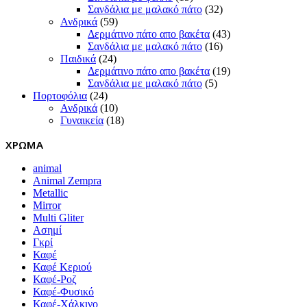
Σανδάλια με μαλακό πάτο
(32)
Ανδρικά
(59)
Δερμάτινο πάτο απο βακέτα
(43)
Σανδάλια με μαλακό πάτο
(16)
Παιδικά
(24)
Δερμάτινο πάτο απο βακέτα
(19)
Σανδάλια με μαλακό πάτο
(5)
Πορτοφόλια
(24)
Ανδρικά
(10)
Γυναικεία
(18)
ΧΡΩΜΑ
animal
Animal Zempra
Metallic
Mirror
Multi Gliter
Ασημί
Γκρί
Καφέ
Καφέ Κεριού
Καφέ-Ροζ
Καφέ-Φυσικό
Καφέ-Χάλκινο