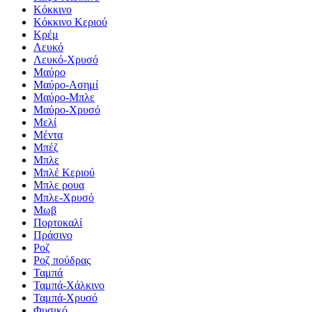
Κόκκινο
Κόκκινο Κεριού
Κρέμ
Λευκό
Λευκό-Χρυσό
Μαύρο
Μαύρο-Ασημί
Μαύρο-Μπλε
Μαύρο-Χρυσό
Μελί
Μέντα
Μπέζ
Μπλε
Μπλέ Κεριού
Μπλε ρουα
Μπλε-Χρυσό
Μωβ
Πορτοκαλί
Πράσινο
Ροζ
Ροζ πούδρας
Ταμπά
Ταμπά-Χάλκινο
Ταμπά-Χρυσό
Φυσικό