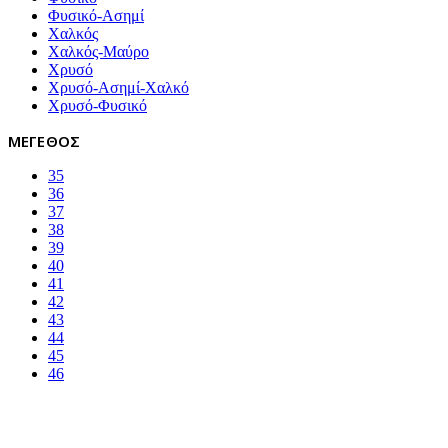
Φυσικό-Ασημί
Χαλκός
Χαλκός-Μαύρο
Χρυσό
Χρυσό-Ασημί-Χαλκό
Χρυσό-Φυσικό
ΜΕΓΕΘΟΣ
35
36
37
38
39
40
41
42
43
44
45
46