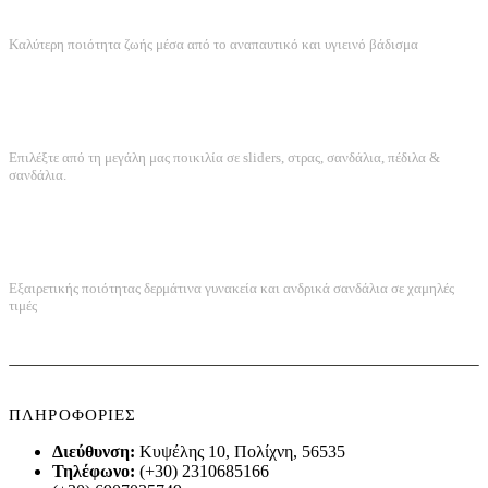
ANATOMIKΟΣ ΣΧΕΔΙΑΣΜΟΣ
Καλύτερη ποιότητα ζωής μέσα από το αναπαυτικό και υγιεινό βάδισμα
ΤΕΡΑΣΤΙΑ ΠΟΙΚΙΛΙΑ
Επιλέξτε από τη μεγάλη μας ποικιλία σε sliders, στρας, σανδάλια, πέδιλα &
σανδάλια.
ΠΟΙΟΤΗΤΑ ΚΑΤΑΣΚΕΥΗΣ
Εξαιρετικής ποιότητας δερμάτινα γυνακεία και ανδρικά σανδάλια σε χαμηλές
τιμές
ΠΛΗΡΟΦΟΡΙΕΣ
Διεύθυνση:
Κυψέλης 10, Πολίχνη, 56535
Τηλέφωνο:
(+30) 2310685166