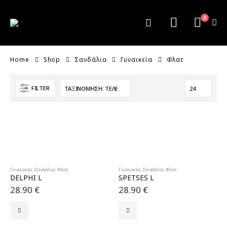
0
Home
Shop
Σανδάλια
Γυναικεία
Φλατ
FILTER
Γυναικεία
,
Σανδάλια
,
Φλατ
Γυναικεία
,
Σανδάλια
,
Φλατ
DELPHI L
SPETSES L
28.90
€
28.90
€
Αυτό
Αυτό
το
το
προϊόν
προϊόν