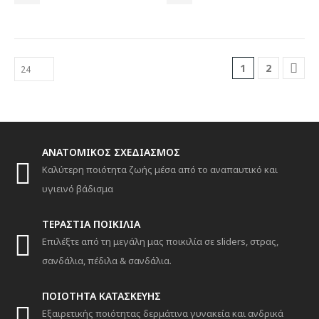
προϊόντος
προϊόντος
προϊόν
προϊόν
έχει
έχει
πολλαπλές
πολλαπλές
παραλλαγές.
παραλλαγές.
1
2
Οι
Οι
επιλογές
επιλογές
μπορούν
μπορούν
να
να
επιλεγούν
επιλεγούν
στη
στη
ANATOMIKΟΣ ΣΧΕΔΙΑΣΜΟΣ
σελίδα
σελίδα
Καλύτερη ποιότητα ζωής μέσα από το αναπαυτικό και
του
του
προϊόντος
προϊόντος
υγιεινό βάδισμα
ΤΕΡΑΣΤΙΑ ΠΟΙΚΙΛΙΑ
Επιλέξτε από τη μεγάλη μας ποικιλία σε sliders, στρας,
σανδάλια, πέδιλα & σανδάλια.
ΠΟΙΟΤΗΤΑ ΚΑΤΑΣΚΕΥΗΣ
Εξαιρετικής ποιότητας δερμάτινα γυνακεία και ανδρικά