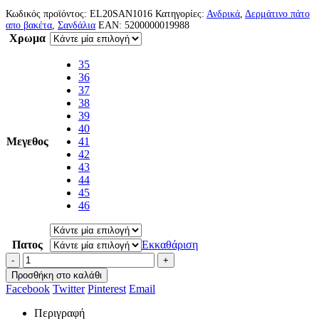
Κωδικός προϊόντος:
EL20SAN1016
Κατηγορίες:
Ανδρικά
,
Δερμάτινο πάτο
απο βακέτα
,
Σανδάλια
EAN:
5200000019988
Χρωμα
35
36
37
38
39
40
Μεγεθος
41
42
43
44
45
46
Πατος
Εκκαθάριση
-
+
Προσθήκη στο καλάθι
Facebook
Twitter
Pinterest
Email
Περιγραφή