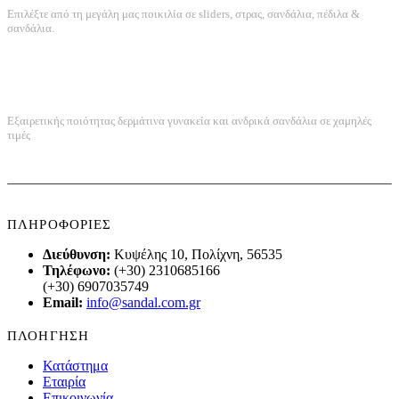
Επιλέξτε από τη μεγάλη μας ποικιλία σε sliders, στρας, σανδάλια, πέδιλα &
σανδάλια.
ΠΟΙΟΤΗΤΑ ΚΑΤΑΣΚΕΥΗΣ
Εξαιρετικής ποιότητας δερμάτινα γυνακεία και ανδρικά σανδάλια σε χαμηλές
τιμές
ΠΛΗΡΟΦΟΡΙΕΣ
Διεύθυνση:
Κυψέλης 10, Πολίχνη, 56535
Τηλέφωνο:
(+30) 2310685166
(+30) 6907035749
Email:
info@sandal.com.gr
ΠΛΟΗΓΗΣΗ
Κατάστημα
Εταιρία
Επικοινωνία