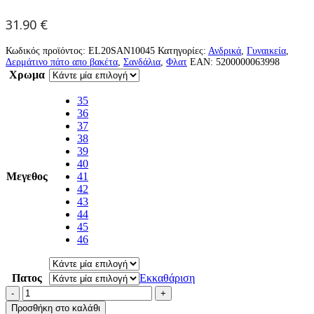
31.90
€
Κωδικός προϊόντος:
EL20SAN10045
Κατηγορίες:
Ανδρικά
,
Γυναικεία
,
Δερμάτινο πάτο απο βακέτα
,
Σανδάλια
,
Φλατ
EAN:
5200000063998
Χρωμα
35
36
37
38
39
40
Μεγεθος
41
42
43
44
45
46
Πατος
Εκκαθάριση
-
+
Προσθήκη στο καλάθι