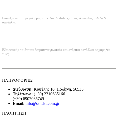
ΤΕΡΑΣΤΙΑ ΠΟΙΚΙΛΙΑ
Επιλέξτε από τη μεγάλη μας ποικιλία σε sliders, στρας, σανδάλια, πέδιλα &
σανδάλια.
ΠΟΙΟΤΗΤΑ ΚΑΤΑΣΚΕΥΗΣ
Εξαιρετικής ποιότητας δερμάτινα γυνακεία και ανδρικά σανδάλια σε χαμηλές
τιμές
ΠΛΗΡΟΦΟΡΙΕΣ
Διεύθυνση:
Κυψέλης 10, Πολίχνη, 56535
Τηλέφωνο:
(+30) 2310685166
(+30) 6907035749
Email:
info@sandal.com.gr
ΠΛΟΗΓΗΣΗ