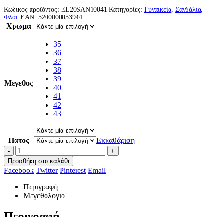
Κωδικός προϊόντος:
EL20SAN10041
Κατηγορίες:
Γυναικεία
,
Σανδάλια
,
Φλατ
EAN:
5200000053944
Χρωμα
35
36
37
38
39
Μεγεθος
40
41
42
43
Πατος
Εκκαθάριση
-
+
Προσθήκη στο καλάθι
Facebook
Twitter
Pinterest
Email
Περιγραφή
Μεγεθολογιο
Περιγραφή