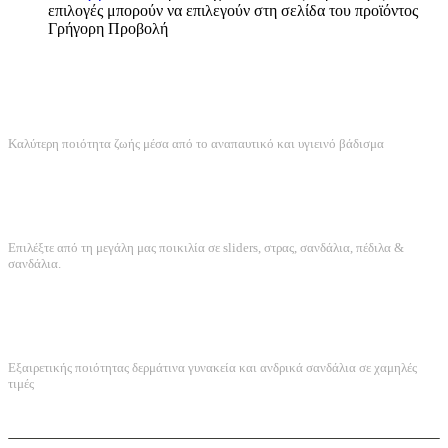
επιλογές μπορούν να επιλεγούν στη σελίδα του προϊόντος
Γρήγορη Προβολή
ANATOMIKΟΣ ΣΧΕΔΙΑΣΜΟΣ
Καλύτερη ποιότητα ζωής μέσα από το αναπαυτικό και υγιεινό βάδισμα
ΤΕΡΑΣΤΙΑ ΠΟΙΚΙΛΙΑ
Επιλέξτε από τη μεγάλη μας ποικιλία σε sliders, στρας, σανδάλια, πέδιλα &
σανδάλια.
ΠΟΙΟΤΗΤΑ ΚΑΤΑΣΚΕΥΗΣ
Εξαιρετικής ποιότητας δερμάτινα γυνακεία και ανδρικά σανδάλια σε χαμηλές
τιμές