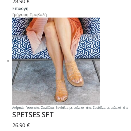
28.90
€
Αυτό
Επιλογή
το
Γρήγορη Προβολή
προϊόν
έχει
πολλαπλές
παραλλαγές.
Οι
επιλογές
μπορούν
να
επιλεγούν
στη
σελίδα
του
προϊόντος
Ανδρικά
,
Γυναικεία
,
Σανδάλια
,
Σανδάλια με μαλακό πάτο
,
Σανδάλια με μαλακό πάτο
SPETSES SFT
26.90
€