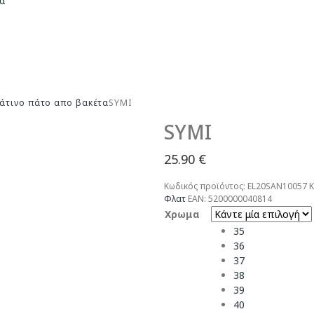
άτινο πάτο απο βακέτα
SYMI
SYMI
25.90
€
Κωδικός προϊόντος:
EL20SAN10057
Κ
Φλατ
EAN:
5200000040814
Χρωμα
35
36
37
38
39
40