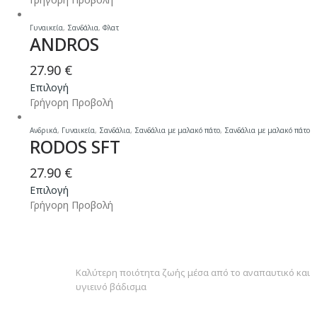
μπορούν
προϊόν
να
έχει
Γυναικεία
,
Σανδάλια
,
Φλατ
επιλεγούν
ANDROS
πολλαπλές
στη
παραλλαγές.
σελίδα
27.90
€
Οι
του
Αυτό
Επιλογή
επιλογές
προϊόντος
το
Γρήγορη Προβολή
μπορούν
προϊόν
να
έχει
Ανδρικά
,
Γυναικεία
,
Σανδάλια
,
Σανδάλια με μαλακό πάτο
,
Σανδάλια με μαλακό πάτο
επιλεγούν
RODOS SFT
πολλαπλές
στη
παραλλαγές.
σελίδα
27.90
€
Οι
του
Αυτό
Επιλογή
επιλογές
προϊόντος
το
Γρήγορη Προβολή
μπορούν
προϊόν
να
έχει
επιλεγούν
πολλαπλές
στη
ANATOMIKΟΣ ΣΧΕΔΙΑΣΜΟΣ
παραλλαγές.
σελίδα
Καλύτερη ποιότητα ζωής μέσα από το αναπαυτικό και
Οι
του
υγιεινό βάδισμα
επιλογές
προϊόντος
μπορούν