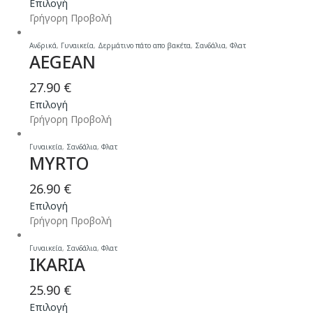
Αυτό
Επιλογή
το
Γρήγορη Προβολή
προϊόν
έχει
Ανδρικά
,
Γυναικεία
,
Δερμάτινο πάτο απο βακέτα
,
Σανδάλια
,
Φλατ
AEGEAN
πολλαπλές
παραλλαγές.
27.90
€
Οι
Αυτό
Επιλογή
επιλογές
το
Γρήγορη Προβολή
μπορούν
προϊόν
να
έχει
Γυναικεία
,
Σανδάλια
,
Φλατ
επιλεγούν
MYRTO
πολλαπλές
στη
παραλλαγές.
σελίδα
26.90
€
Οι
του
Αυτό
Επιλογή
επιλογές
προϊόντος
το
Γρήγορη Προβολή
μπορούν
προϊόν
να
έχει
Γυναικεία
,
Σανδάλια
,
Φλατ
επιλεγούν
IKARIA
πολλαπλές
στη
παραλλαγές.
σελίδα
25.90
€
Οι
του
Αυτό
Επιλογή
επιλογές
προϊόντος