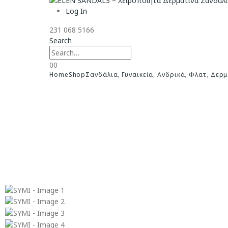
Log In
231 068 5166
Search
0
0
Home
Shop
Σανδάλια
,
Γυναικεία
,
Ανδρικά
,
Φλατ
,
Δερμ