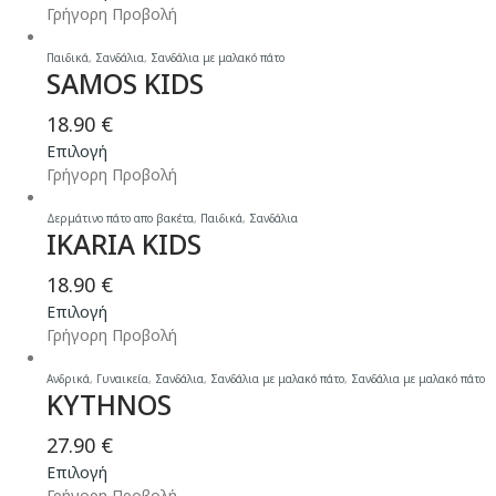
το
Γρήγορη Προβολή
μπορούν
προϊόν
να
έχει
Παιδικά
,
Σανδάλια
,
Σανδάλια με μαλακό πάτο
επιλεγούν
SAMOS KIDS
πολλαπλές
στη
παραλλαγές.
σελίδα
18.90
€
Οι
του
Αυτό
Επιλογή
επιλογές
προϊόντος
το
Γρήγορη Προβολή
μπορούν
προϊόν
να
έχει
Δερμάτινο πάτο απο βακέτα
,
Παιδικά
,
Σανδάλια
επιλεγούν
IKARIA KIDS
πολλαπλές
στη
παραλλαγές.
σελίδα
18.90
€
Οι
του
Αυτό
Επιλογή
επιλογές
προϊόντος
το
Γρήγορη Προβολή
μπορούν
προϊόν
να
έχει
Ανδρικά
,
Γυναικεία
,
Σανδάλια
,
Σανδάλια με μαλακό πάτο
,
Σανδάλια με μαλακό πάτο
επιλεγούν
KYTHNOS
πολλαπλές
στη
παραλλαγές.
σελίδα
27.90
€
Οι
του
Αυτό
Επιλογή
επιλογές
προϊόντος
το
Γρήγορη Προβολή