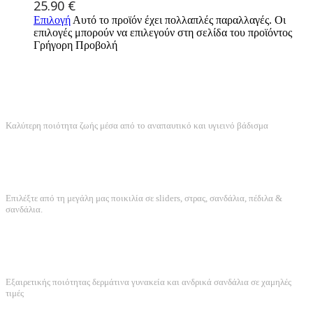
25.90
€
Επιλογή
Αυτό το προϊόν έχει πολλαπλές παραλλαγές. Οι
επιλογές μπορούν να επιλεγούν στη σελίδα του προϊόντος
Γρήγορη Προβολή
ANATOMIKΟΣ ΣΧΕΔΙΑΣΜΟΣ
Καλύτερη ποιότητα ζωής μέσα από το αναπαυτικό και υγιεινό βάδισμα
ΤΕΡΑΣΤΙΑ ΠΟΙΚΙΛΙΑ
Επιλέξτε από τη μεγάλη μας ποικιλία σε sliders, στρας, σανδάλια, πέδιλα &
σανδάλια.
ΠΟΙΟΤΗΤΑ ΚΑΤΑΣΚΕΥΗΣ
Εξαιρετικής ποιότητας δερμάτινα γυνακεία και ανδρικά σανδάλια σε χαμηλές
τιμές