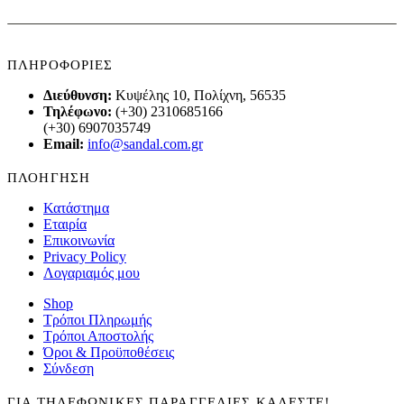
ΠΛΗΡΟΦΟΡΙΕΣ
Διεύθυνση:
Κυψέλης 10, Πολίχνη, 56535
Τηλέφωνο:
(+30) 2310685166
(+30) 6907035749
Email:
info@sandal.com.gr
ΠΛΟΗΓΗΣΗ
Κατάστημα
Εταιρία
Επικοινωνία
Privacy Policy
Λογαριαμός μου
Shop
Τρόποι Πληρωμής
Τρόποι Αποστολής
Όροι & Προϋποθέσεις
Σύνδεση
ΓΙΑ ΤΗΛΕΦΩΝΙΚΕΣ ΠΑΡΑΓΓΕΛΙΕΣ ΚΑΛΕΣΤΕ!