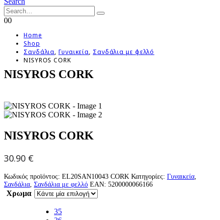
Search
0
0
Home
Shop
Σανδάλια
,
Γυναικεία
,
Σανδάλια με φελλό
NISYROS CORK
NISYROS CORK
NISYROS CORK
30.90
€
Κωδικός προϊόντος:
EL20SAN10043 CORK
Κατηγορίες:
Γυναικεία
,
Σανδάλια
,
Σανδάλια με φελλό
EAN:
5200000066166
Χρωμα
35