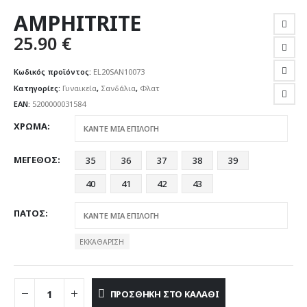
AMPHITRITE
25.90
€
Κωδικός προϊόντος:
EL20SAN10073
Κατηγορίες:
Γυναικεία
,
Σανδάλια
,
Φλατ
EAN:
5200000031584
ΧΡΩΜΑ
ΜΕΓΕΘΟΣ
35
36
37
38
39
40
41
42
43
ΠΑΤΟΣ
ΕΚΚΑΘΆΡΙΣΗ
ΠΡΟΣΘΉΚΗ ΣΤΟ ΚΑΛΆΘΙ