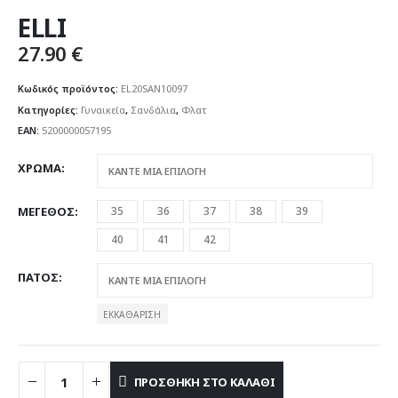
ELLI
27.90
€
Κωδικός προϊόντος:
EL20SAN10097
Κατηγορίες:
Γυναικεία
,
Σανδάλια
,
Φλατ
EAN:
5200000057195
ΧΡΩΜΑ
ΜΕΓΕΘΟΣ
35
36
37
38
39
40
41
42
ΠΑΤΟΣ
ΕΚΚΑΘΆΡΙΣΗ
ΠΡΟΣΘΉΚΗ ΣΤΟ ΚΑΛΆΘΙ