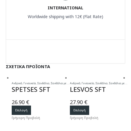
INTERNATIONAL
Worldwide shipping with 12€ (Flat Rate)
ΣΧΕΤΙΚΆ ΠΡΟΪΌΝΤΑ
Ανδρικά
,
Γυναικεία
,
Σανδάλια
,
Σανδάλια με μαλακό πάτο
Ανδρικά
,
Γυναικεία
,
Σανδάλια με μαλακό πάτο
,
Σανδάλια
,
Σανδάλια με μαλακό πάτο
Γυ
SPETSES SFT
LESVOS SFT
26.90
€
27.90
€
2
Αυτό
Αυτό
Επιλογή
Επιλογή
το
το
Γρήγορη Προβολή
Γρήγορη Προβολή
Γ
προϊόν
προϊόν
έχει
έχει