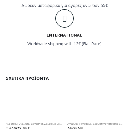
Δωρεάν μεταφορικά για αγορές άνω των 55€
INTERNATIONAL
Worldwide shipping with 12€ (Flat Rate)
ΣΧΕΤΙΚΆ ΠΡΟΪΌΝΤΑ
Ανδρικά
,
Γυναικεία
,
Σανδάλια
,
Σανδάλια με μαλακό πάτο
Ανδρικά
,
Σανδάλια με μαλακό πάτο
,
Γυναικεία
,
Δερμάτινο πάτο απο βακέτα
,
THASOS SFT
AEGEAN