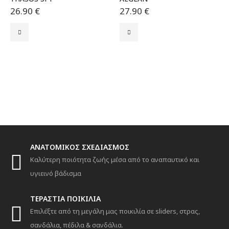
26.90
€
27.90
€
Αυτό το προϊόν έχει πολλαπλές παραλλαγές. Οι επιλογές μπορούν να επιλεγούν στη σελίδα του προϊόντος
Αυτό το προϊόν έχει πολλαπλές παραλλαγές. Οι επιλογές μπορούν να επιλεγούν στη σελίδα του προϊόντος
Α
ANATOMIKΟΣ ΣΧΕΔΙΑΣΜΟΣ
Καλύτερη ποιότητα ζωής μέσα από το αναπαυτικό και
υγιεινό βάδισμα
ΤΕΡΑΣΤΙΑ ΠΟΙΚΙΛΙΑ
Επιλέξτε από τη μεγάλη μας ποικιλία σε sliders, στρας,
σανδάλια, πέδιλα & σανδάλια.