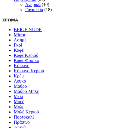
Ανδρικά
(10)
Γυναικεία
(18)
ΧΡΩΜΑ
BEIGE NUDE
Mirror
Ασημί
Γκρί
Καφέ
Καφέ Κεριού
Καφέ-Φυσικό
Κόκκινο
Κόκκινο Κεριού
Κρέμ
Λευκό
Μαύρο
Μαύρο-Μπλε
Μελί
Μπέζ
Μπλε
Μπλέ Κεριού
Πορτοκαλί
Πράσινο
Ταμπά