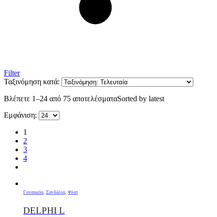
Filter
Ταξινόμηση κατά:
Βλέπετε 1–24 από 75 αποτελέσματα
Sorted by latest
Εμφάνιση:
1
2
3
4
Γυναικεία
,
Σανδάλια
,
Φλατ
DELPHI L