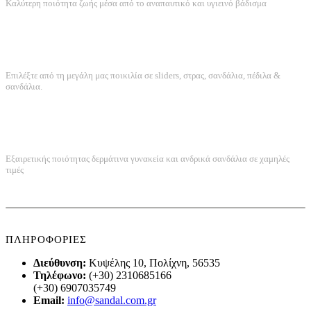
Καλύτερη ποιότητα ζωής μέσα από το αναπαυτικό και υγιεινό βάδισμα
ΤΕΡΑΣΤΙΑ ΠΟΙΚΙΛΙΑ
Επιλέξτε από τη μεγάλη μας ποικιλία σε sliders, στρας, σανδάλια, πέδιλα &
σανδάλια.
ΠΟΙΟΤΗΤΑ ΚΑΤΑΣΚΕΥΗΣ
Εξαιρετικής ποιότητας δερμάτινα γυνακεία και ανδρικά σανδάλια σε χαμηλές
τιμές
ΠΛΗΡΟΦΟΡΙΕΣ
Διεύθυνση:
Κυψέλης 10, Πολίχνη, 56535
Τηλέφωνο:
(+30) 2310685166
(+30) 6907035749
Email:
info@sandal.com.gr