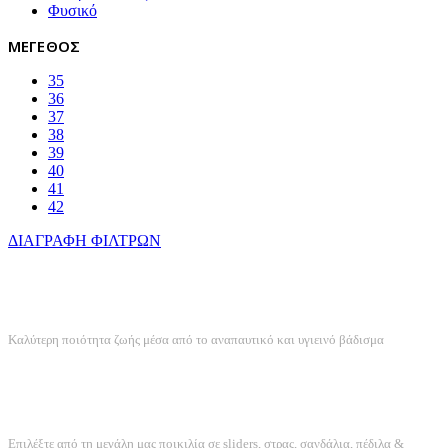
Φυσικό
ΜΕΓΕΘΟΣ
35
36
37
38
39
40
41
42
ΔΙΑΓΡΑΦΗ ΦΙΛΤΡΩΝ
ANATOMIKΟΣ ΣΧΕΔΙΑΣΜΟΣ
Καλύτερη ποιότητα ζωής μέσα από το αναπαυτικό και υγιεινό βάδισμα
ΤΕΡΑΣΤΙΑ ΠΟΙΚΙΛΙΑ
Επιλέξτε από τη μεγάλη μας ποικιλία σε sliders, στρας, σανδάλια, πέδιλα &