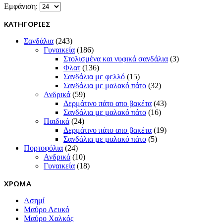
Εμφάνιση:
ΚΑΤΗΓΟΡΙΕΣ
Σανδάλια
(243)
Γυναικεία
(186)
Στολισμένα και νυφικά σανδάλια
(3)
Φλατ
(136)
Σανδάλια με φελλό
(15)
Σανδάλια με μαλακό πάτο
(32)
Ανδρικά
(59)
Δερμάτινο πάτο απο βακέτα
(43)
Σανδάλια με μαλακό πάτο
(16)
Παιδικά
(24)
Δερμάτινο πάτο απο βακέτα
(19)
Σανδάλια με μαλακό πάτο
(5)
Πορτοφόλια
(24)
Ανδρικά
(10)
Γυναικεία
(18)
ΧΡΩΜΑ
Ασημί
Μαύρο Λευκό
Μαύρο Χαλκός