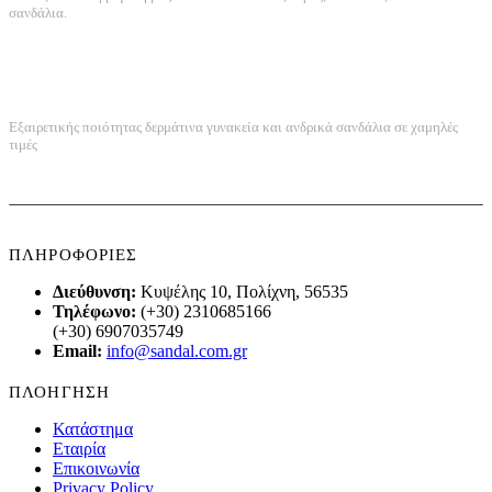
σανδάλια.
ΠΟΙΟΤΗΤΑ ΚΑΤΑΣΚΕΥΗΣ
Εξαιρετικής ποιότητας δερμάτινα γυνακεία και ανδρικά σανδάλια σε χαμηλές
τιμές
ΠΛΗΡΟΦΟΡΙΕΣ
Διεύθυνση:
Κυψέλης 10, Πολίχνη, 56535
Τηλέφωνο:
(+30) 2310685166
(+30) 6907035749
Email:
info@sandal.com.gr
ΠΛΟΗΓΗΣΗ
Κατάστημα
Εταιρία
Επικοινωνία
Privacy Policy