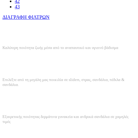
42
43
ΔΙΑΓΡΑΦΗ ΦΙΛΤΡΩΝ
ANATOMIKΟΣ ΣΧΕΔΙΑΣΜΟΣ
Καλύτερη ποιότητα ζωής μέσα από το αναπαυτικό και υγιεινό βάδισμα
ΤΕΡΑΣΤΙΑ ΠΟΙΚΙΛΙΑ
Επιλέξτε από τη μεγάλη μας ποικιλία σε sliders, στρας, σανδάλια, πέδιλα &
σανδάλια.
ΠΟΙΟΤΗΤΑ ΚΑΤΑΣΚΕΥΗΣ
Εξαιρετικής ποιότητας δερμάτινα γυνακεία και ανδρικά σανδάλια σε χαμηλές
τιμές