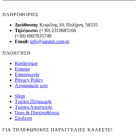
ΠΛΗΡΟΦΟΡΙΕΣ
Διεύθυνση:
Κυψέλης 10, Πολίχνη, 56535
Τηλέφωνο:
(+30) 2310685166
(+30) 6907035749
Email:
info@sandal.com.gr
ΠΛΟΗΓΗΣΗ
Κατάστημα
Εταιρία
Επικοινωνία
Privacy Policy
Λογαριαμός μου
Shop
Τρόποι Πληρωμής
Τρόποι Αποστολής
Όροι & Προϋποθέσεις
Σύνδεση
ΓΙΑ ΤΗΛΕΦΩΝΙΚΕΣ ΠΑΡΑΓΓΕΛΙΕΣ ΚΑΛΕΣΤΕ!