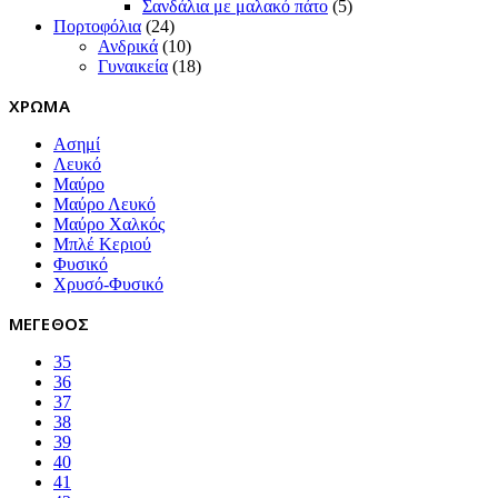
Σανδάλια με μαλακό πάτο
(5)
Πορτοφόλια
(24)
Ανδρικά
(10)
Γυναικεία
(18)
ΧΡΩΜΑ
Ασημί
Λευκό
Μαύρο
Μαύρο Λευκό
Μαύρο Χαλκός
Μπλέ Κεριού
Φυσικό
Χρυσό-Φυσικό
ΜΕΓΕΘΟΣ
35
36
37
38
39
40
41