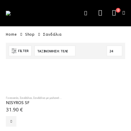
0
Home
Shop
Σανδάλια
FILTER
Γυναικεία
,
Σανδάλια
,
Σανδάλια με μαλακό πάτο
NISYROS SF
31.90
€
Αυτό
το
προϊόν