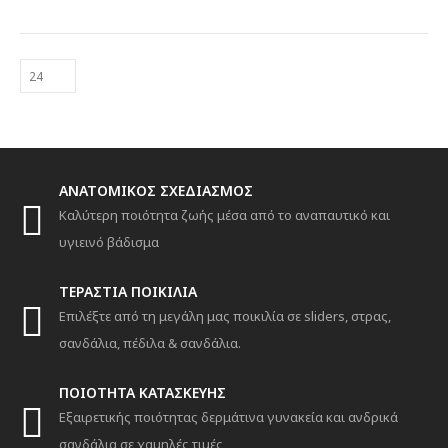
έχει
πολλαπλές
παραλλαγές.
Οι
επιλογές
μπορούν
να
επιλεγούν
στη
ANATOMIKΟΣ ΣΧΕΔΙΑΣΜΟΣ
σελίδα
Καλύτερη ποιότητα ζωής μέσα από το αναπαυτικό και
του
προϊόντος
υγιεινό βάδισμα
ΤΕΡΑΣΤΙΑ ΠΟΙΚΙΛΙΑ
Επιλέξτε από τη μεγάλη μας ποικιλία σε sliders, στρας,
σανδάλια, πέδιλα & σανδάλια.
ΠΟΙΟΤΗΤΑ ΚΑΤΑΣΚΕΥΗΣ
Εξαιρετικής ποιότητας δερμάτινα γυνακεία και ανδρικά
σανδάλια σε χαμηλές τιμές