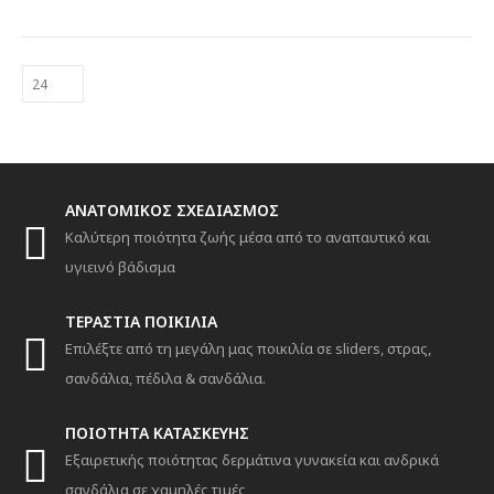
έχει
πολλαπλές
παραλλαγές.
Οι
επιλογές
μπορούν
να
επιλεγούν
στη
ANATOMIKΟΣ ΣΧΕΔΙΑΣΜΟΣ
σελίδα
Καλύτερη ποιότητα ζωής μέσα από το αναπαυτικό και
του
προϊόντος
υγιεινό βάδισμα
ΤΕΡΑΣΤΙΑ ΠΟΙΚΙΛΙΑ
Επιλέξτε από τη μεγάλη μας ποικιλία σε sliders, στρας,
σανδάλια, πέδιλα & σανδάλια.
ΠΟΙΟΤΗΤΑ ΚΑΤΑΣΚΕΥΗΣ
Εξαιρετικής ποιότητας δερμάτινα γυνακεία και ανδρικά
σανδάλια σε χαμηλές τιμές