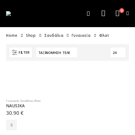
0
Home
Shop
Σανδάλια
Γυναικεία
Φλατ
FILTER
Γυναικεία
,
Σανδάλια
,
Φλατ
NAUSIKA
30.90
€
Αυτό
το
προϊόν