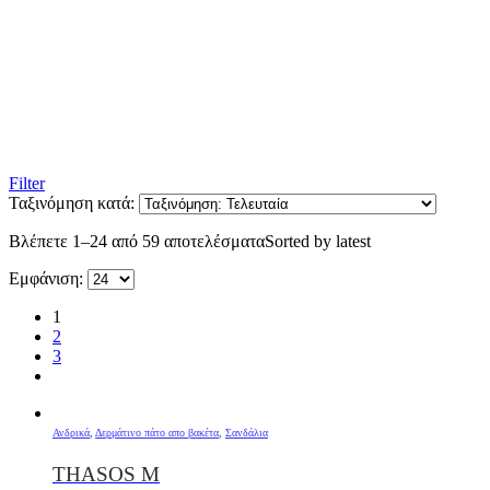
Filter
Ταξινόμηση κατά:
Βλέπετε 1–24 από 59 αποτελέσματα
Sorted by latest
Εμφάνιση:
1
2
3
Ανδρικά
,
Δερμάτινο πάτο απο βακέτα
,
Σανδάλια
THASOS M