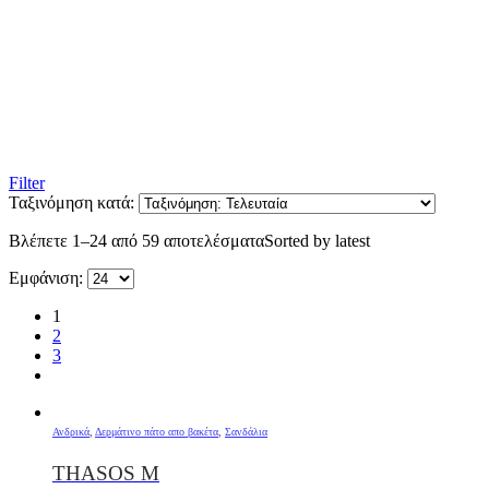
Filter
Ταξινόμηση κατά:
Βλέπετε 1–24 από 59 αποτελέσματα
Sorted by latest
Εμφάνιση:
1
2
3
Ανδρικά
,
Δερμάτινο πάτο απο βακέτα
,
Σανδάλια
THASOS M