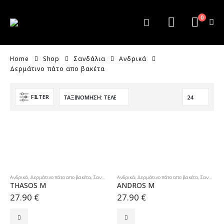
0
Home
Shop
Σανδάλια
Ανδρικά
Δερμάτινο πάτο απο βακέτα
FILTER
Ανδρικά
,
Δερμάτινο πάτο απο βακέτα
,
Σανδάλια
Ανδρικά
,
Δερμάτινο πάτο απο βακέτα
,
Σανδάλια
THASOS M
ANDROS M
27.90
€
27.90
€
Αυτό
Αυτό
το
το